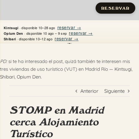
RESERVAR
Saltar
reservar →
· disponible 10–28 ago
Kintsugi
al
reservar →
· disponible 10 ago – 9 sep
Opium Den
reservar →
· disponible 10–12 ago
Shibari
contenido
Inicio
PD:
si te ha interesado el post, quizá también te interesen mis
tres viviendas de uso turístico (VUT) en Madrid Río —
Kintsugi
,
Apartamentos
Shibari
,
Opium Den
.
Quién es Justine
Anterior
Siguiente
Guías
STOMP en Madrid
Mi Madrid
cerca Alojamiento
Turístico
Contacto