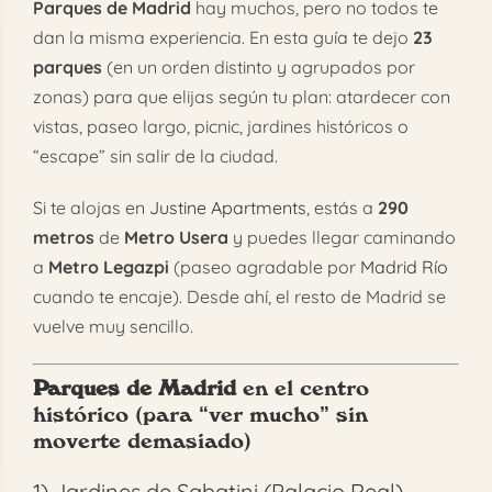
Parques de Madrid
hay muchos, pero no todos te
dan la misma experiencia. En esta guía te dejo
23
parques
(en un orden distinto y agrupados por
zonas) para que elijas según tu plan: atardecer con
vistas, paseo largo, picnic, jardines históricos o
“escape” sin salir de la ciudad.
Si te alojas en
Justine Apartments
, estás a
290
metros
de
Metro Usera
y puedes llegar caminando
a
Metro Legazpi
(paseo agradable por
Madrid Río
cuando te encaje). Desde ahí, el resto de Madrid se
vuelve muy sencillo.
Parques de Madrid
en el centro
histórico (para “ver mucho” sin
moverte demasiado)
1)
Jardines de Sabatini (Palacio Real)