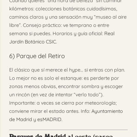
Cuando quieres “una hora de belleza” sin caminar
kilómetros: colecciones botánicas cuidadísimas,
caminos claros y una sensación muy “museo al aire
libre”. Consejo práctico: ve temprano o entre
semana si puedes. Horarios y guía oficial:
Real
Jardín Botánico CSIC
.
6)
Parque del Retiro
El clásico que sí merece el hype… si entras con plan.
Lo mejor no es solo el estanque: es perderte por
zonas menos obvias, encontrar sombra y escoger
un rincón (en vez de intentar “verlo todo”).
Importante: a veces se cierra por meteorología;
conviene mirar el estado antes. Info:
Ayuntamiento
de Madrid
y
esMADRID
.
Parques de Madrid
al oeste (paseo