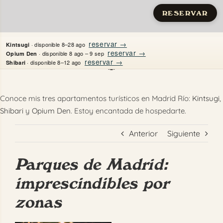
RESERVAR
Saltar
reservar →
· disponible 8–28 ago
Kintsugi
al
reservar →
· disponible 8 ago – 9 sep
Opium Den
reservar →
· disponible 8–12 ago
Shibari
contenido
Inicio
Conoce mis tres apartamentos turísticos en Madrid Río:
Kintsugi
,
Shibari
y
Opium Den
. Estoy encantada de hospedarte.
Apartamentos
Anterior
Siguiente
Quién es Justine
Parques de Madrid:
Guías
imprescindibles por
Mi Madrid
zonas
Contacto