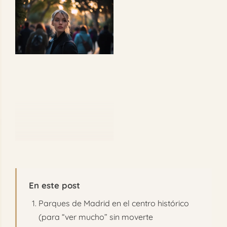
Ver
FAQ
imagen
más
Reservar
grande
En este post
Parques de Madrid en el centro histórico
(para “ver mucho” sin moverte