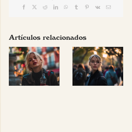
Facebook
X
Reddit
LinkedIn
WhatsApp
Tumblr
Pinterest
Vk
Correo
electrónico
Artículos relacionados