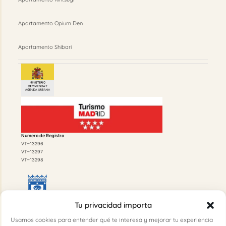
Apartamento Opium Den
Apartamento Shibari
Numero de Registro
VT–13296
VT–13297
VT–13298
Tu privacidad importa
Licencia de Funcionamiento
Usamos cookies para entender qué te interesa y mejorar tu experiencia
20210236297 500/2021/01384