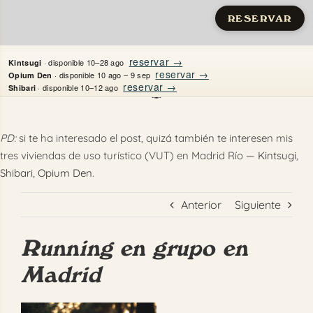
RESERVAR
Saltar
reservar →
· disponible 10–28 ago
Kintsugi
al
reservar →
· disponible 10 ago – 9 sep
Opium Den
reservar →
· disponible 10–12 ago
Shibari
contenido
Inicio
PD:
si te ha interesado el post, quizá también te interesen mis
tres viviendas de uso turístico (VUT) en Madrid Río —
Kintsugi
,
Apartamentos
Shibari
,
Opium Den
.
Quién es Justine
Anterior
Siguiente
Guías
Running en grupo en
Mi Madrid
Madrid
Contacto
Ver