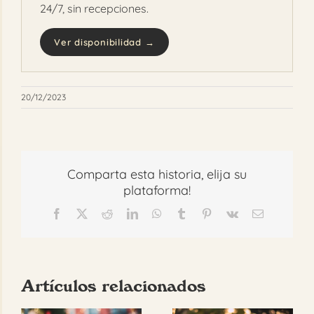
24/7, sin recepciones.
Ver disponibilidad →
20/12/2023
Comparta esta historia, elija su
plataforma!
Facebook
X
Reddit
LinkedIn
WhatsApp
Tumblr
Pinterest
Vk
Correo
electrónico
Artículos relacionados