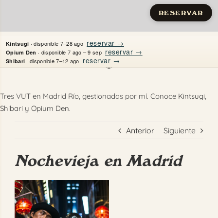
RESERVAR
Saltar
reservar →
· disponible 7–28 ago
Kintsugi
al
reservar →
· disponible 7 ago – 9 sep
Opium Den
reservar →
· disponible 7–12 ago
Shibari
contenido
Inicio
Tres VUT en Madrid Río, gestionadas por mí. Conoce
Kintsugi
,
Shibari
y
Opium Den
.
Apartamentos
Anterior
Siguiente
Quién es Justine
Nochevieja en Madrid
Guías
Mi Madrid
Ver
imagen
Contacto
más