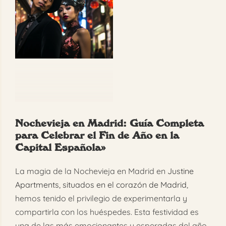
grande
FAQ
Reservar
Nochevieja en Madrid: Guía Completa
para Celebrar el Fin de Año en la
Capital Española»
La magia de la Nochevieja en Madrid en
Justine
Apartments, situados en el corazón de Madrid
,
hemos tenido el privilegio de experimentarla y
compartirla con los huéspedes. Esta festividad es
una de las más emocionantes y esperadas del año,