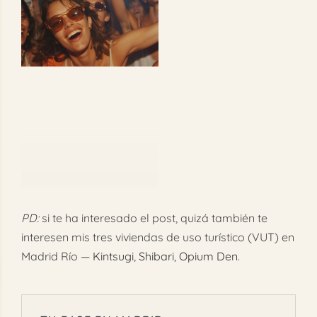
imagen
FAQ
más
grande
Reservar
PD:
si te ha interesado el post, quizá también te
interesen mis tres viviendas de uso turístico (VUT) en
Madrid Río —
Kintsugi
,
Shibari
,
Opium Den
.