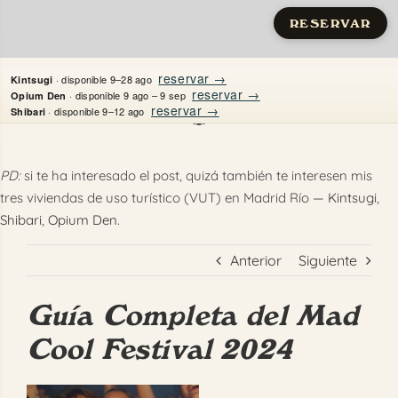
RESERVAR
Saltar
reservar →
· disponible 9–28 ago
Kintsugi
al
reservar →
· disponible 9 ago – 9 sep
Opium Den
reservar →
· disponible 9–12 ago
Shibari
contenido
Inicio
PD:
si te ha interesado el post, quizá también te interesen mis
tres viviendas de uso turístico (VUT) en Madrid Río —
Kintsugi
,
Apartamentos
Shibari
,
Opium Den
.
Quién es Justine
Anterior
Siguiente
Guías
Guía Completa del Mad
Mi Madrid
Cool Festival 2024
Contacto
Ver