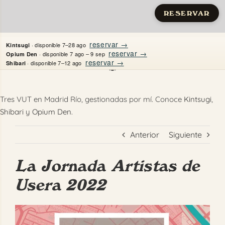
RESERVAR
Saltar
reservar →
· disponible 7–28 ago
Kintsugi
al
reservar →
· disponible 7 ago – 9 sep
Opium Den
reservar →
· disponible 7–12 ago
Shibari
contenido
Inicio
Tres VUT en Madrid Río, gestionadas por mí. Conoce
Kintsugi
,
Shibari
y
Opium Den
.
Apartamentos
Anterior
Siguiente
Quién es Justine
La Jornada Artistas de
Guías
Usera 2022
Mi Madrid
Ver
Contacto
imagen