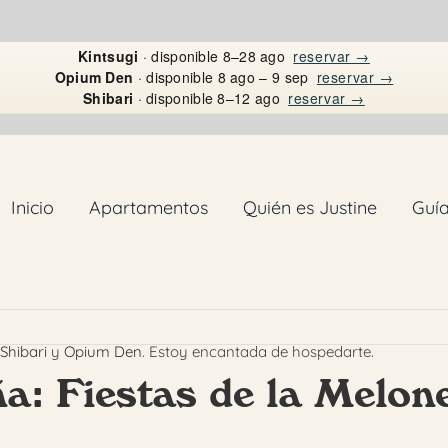
Kintsugi
· disponible 8–28 ago
reservar →
Opium Den
· disponible 8 ago – 9 sep
reservar →
Shibari
· disponible 8–12 ago
reservar →
Inicio
Apartamentos
Quién es Justine
Guí
Shibari
y
Opium Den
. Estoy encantada de hospedarte.
ña: Fiestas de la Melo