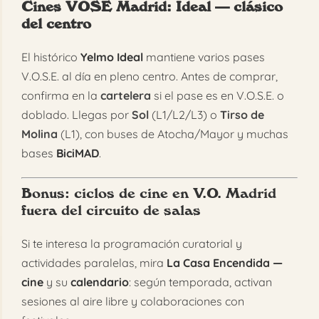
Cines VOSE Madrid
: Ideal — clásico
del centro
El histórico
Yelmo Ideal
mantiene varios pases
V.O.S.E. al día en pleno centro. Antes de comprar,
confirma en la
cartelera
si el pase es en V.O.S.E. o
doblado. Llegas por
Sol
(L1/L2/L3) o
Tirso de
Molina
(L1), con buses de Atocha/Mayor y muchas
bases
BiciMAD
.
Bonus: ciclos de cine en V.O. Madrid
fuera del circuito de salas
Si te interesa la programación curatorial y
actividades paralelas, mira
La Casa Encendida —
cine
y su
calendario
: según temporada, activan
sesiones al aire libre y colaboraciones con