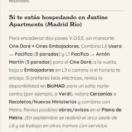
festivales.
Si te estás hospedando en Justine
Apartments (Madrid Río)
Para encadenar dos pases V.O.S.E. sin marearte:
Cine Doré + Cines Embajadores
. Combina L6
Usera
→ Pacífico
(
3 paradas
) y L1
Pacífico → Antón
Martín
(
3 paradas
) para el
Cine Doré
; a la vuelta,
baja a
Embajadores
en L3 o camina si el horario te
encaja. Si prefieres bicis eléctricas, revisa la
disponibilidad en
BiciMAD
; para un salto norte-
centro (por ejemplo, a
Verdi
), valora
Cercanías
a
Recoletos/Nuevos Ministerios
y combina con
Metro. Revisa posibles
obras/avisos
en el
Plano de
Metro
.
(En septiembre se reabrió el arco oeste de
L6 y se trabaja en otros tramos con servicios