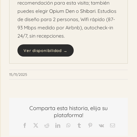
recomendación para esta visita; también
puedes elegir
Opium Den
o
Shibari
. Estudios
de diseño para 2 personas, Wifi rápido (87-
93 Mbps medido por Airbnb), autocheck-in
24/7, sin recepciones.
Ver disponibilidad →
15/11/2025
Comparta esta historia, elija su
plataforma!
Facebook
X
Reddit
LinkedIn
WhatsApp
Tumblr
Pinterest
Vk
Correo
electrónico