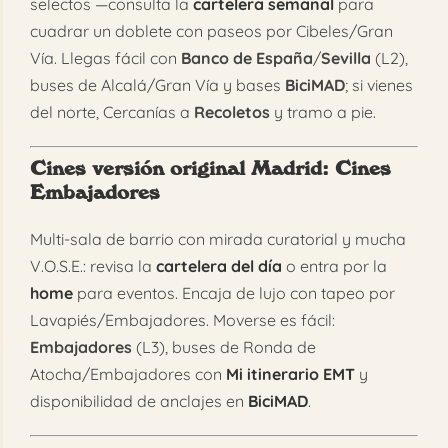
selectos —consulta la
cartelera semanal
para
cuadrar un doblete con paseos por Cibeles/Gran
Vía. Llegas fácil con
Banco de España
/
Sevilla
(L2),
buses de Alcalá/Gran Vía y bases
BiciMAD
; si vienes
del norte, Cercanías a
Recoletos
y tramo a pie.
Cines versión original Madrid
: Cines
Embajadores
Multi-sala de barrio con mirada curatorial y mucha
V.O.S.E.: revisa la
cartelera del día
o entra por la
home
para eventos. Encaja de lujo con tapeo por
Lavapiés/Embajadores. Moverse es fácil:
Embajadores
(L3), buses de Ronda de
Atocha/Embajadores con
Mi itinerario EMT
y
disponibilidad de anclajes en
BiciMAD
.