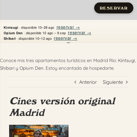
RESERVAR
Saltar
reservar →
· disponible 10–28 ago
Kintsugi
al
reservar →
· disponible 10 ago – 9 sep
Opium Den
reservar →
· disponible 10–12 ago
Shibari
contenido
Inicio
Conoce mis tres apartamentos turísticos en Madrid Río:
Kintsugi
,
Shibari
y
Opium Den
. Estoy encantada de hospedarte.
Apartamentos
Anterior
Siguiente
Quién es Justine
Cines versión original
Guías
Madrid
Mi Madrid
Ver
Contacto
imagen