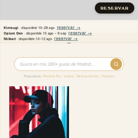
RESERVAR
Saltar
reservar →
· disponible 10–28 ago
Kintsugi
al
reservar →
· disponible 10 ago – 9 sep
Opium Den
reservar →
· disponible 10–12 ago
Shibari
contenido
Inicio
Apartamentos
Populares:
Madrid Rio
·
Usera
·
Restaurantes
·
Museos
Quién es Justine
Guías
Mi Madrid
Contacto