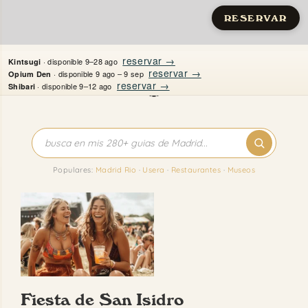
RESERVAR
Saltar
reservar →
· disponible 9–28 ago
Kintsugi
al
reservar →
· disponible 9 ago – 9 sep
Opium Den
reservar →
· disponible 9–12 ago
Shibari
contenido
Inicio
Apartamentos
Populares:
Madrid Rio
·
Usera
·
Restaurantes
·
Museos
Quién es Justine
Guías
Mi Madrid
Fiesta de San Isidro
Contacto