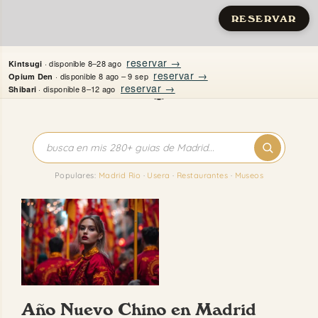
RESERVAR
Saltar
reservar →
· disponible 8–28 ago
Kintsugi
al
reservar →
· disponible 8 ago – 9 sep
Opium Den
reservar →
· disponible 8–12 ago
Shibari
contenido
Inicio
Apartamentos
Populares:
Madrid Rio
·
Usera
·
Restaurantes
·
Museos
Quién es Justine
Guías
Mi Madrid
Año Nuevo Chino en Madrid
Contacto