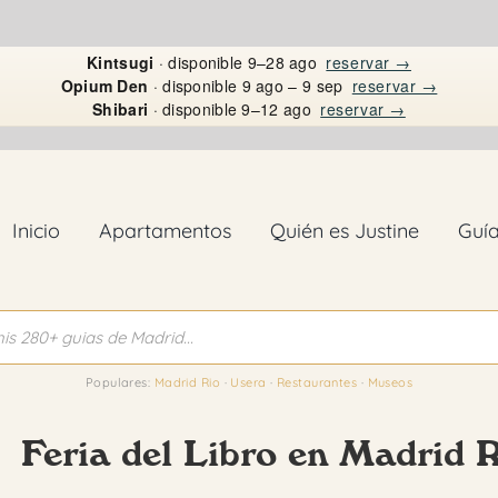
Kintsugi
· disponible 9–28 ago
reservar →
Opium Den
· disponible 9 ago – 9 sep
reservar →
Shibari
· disponible 9–12 ago
reservar →
Inicio
Apartamentos
Quién es Justine
Guí
Populares:
Madrid Rio
·
Usera
·
Restaurantes
·
Museos
Feria del Libro en Madrid 