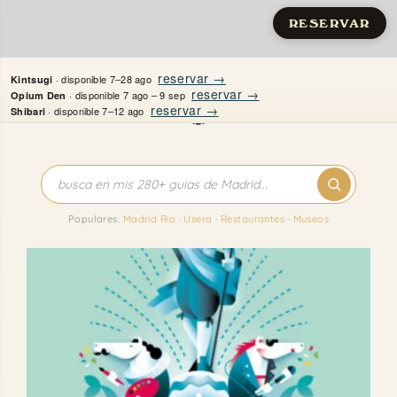
RESERVAR
Saltar
reservar →
· disponible 7–28 ago
Kintsugi
al
reservar →
· disponible 7 ago – 9 sep
Opium Den
reservar →
· disponible 7–12 ago
Shibari
contenido
Inicio
Apartamentos
Populares:
Madrid Rio
·
Usera
·
Restaurantes
·
Museos
Quién es Justine
Guías
Mi Madrid
Contacto