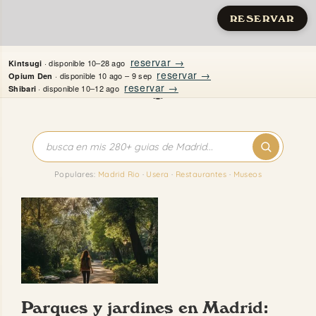
RESERVAR
Saltar
reservar →
· disponible 10–28 ago
Kintsugi
al
reservar →
· disponible 10 ago – 9 sep
Opium Den
reservar →
· disponible 10–12 ago
Shibari
contenido
Inicio
Apartamentos
Populares:
Madrid Rio
·
Usera
·
Restaurantes
·
Museos
Quién es Justine
Guías
Mi Madrid
Parques y jardines en Madrid:
Contacto