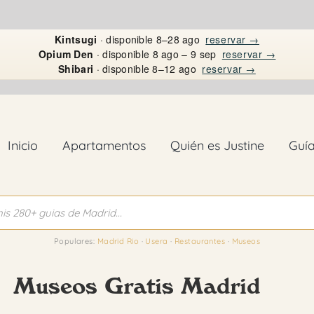
Kintsugi
· disponible 8–28 ago
reservar →
Opium Den
· disponible 8 ago – 9 sep
reservar →
Shibari
· disponible 8–12 ago
reservar →
Inicio
Apartamentos
Quién es Justine
Guí
Populares:
Madrid Rio
·
Usera
·
Restaurantes
·
Museos
Museos Gratis Madrid