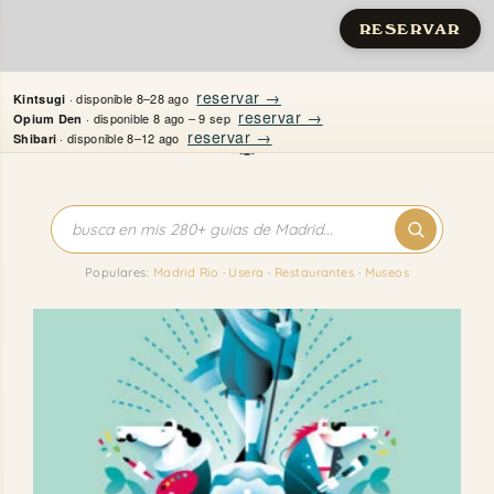
RESERVAR
Saltar
reservar →
· disponible 8–28 ago
Kintsugi
al
reservar →
· disponible 8 ago – 9 sep
Opium Den
reservar →
· disponible 8–12 ago
Shibari
contenido
Inicio
Apartamentos
Populares:
Madrid Rio
·
Usera
·
Restaurantes
·
Museos
Quién es Justine
Guías
Mi Madrid
Contacto