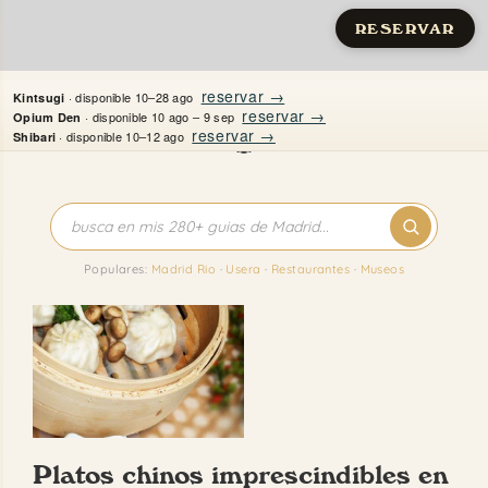
RESERVAR
Saltar
reservar →
· disponible 10–28 ago
Kintsugi
al
reservar →
· disponible 10 ago – 9 sep
Opium Den
reservar →
· disponible 10–12 ago
Shibari
contenido
Inicio
Apartamentos
Populares:
Madrid Rio
·
Usera
·
Restaurantes
·
Museos
Quién es Justine
Guías
Mi Madrid
Platos chinos imprescindibles en
Contacto