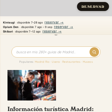
RESERVAR
Saltar
reservar →
· disponible 7–28 ago
Kintsugi
al
reservar →
· disponible 7 ago – 9 sep
Opium Den
reservar →
· disponible 7–12 ago
Shibari
contenido
Inicio
Apartamentos
Populares:
Madrid Rio
·
Usera
·
Restaurantes
·
Museos
Quién es Justine
Guías
Mi Madrid
Información turística Madrid:
Contacto