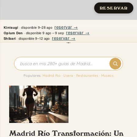
RESERVAR
Saltar
reservar →
· disponible 9–28 ago
Kintsugi
al
reservar →
· disponible 9 ago – 9 sep
Opium Den
reservar →
· disponible 9–12 ago
Shibari
contenido
Inicio
Apartamentos
Populares:
Madrid Rio
·
Usera
·
Restaurantes
·
Museos
Quién es Justine
Guías
Mi Madrid
Madrid Río Transformación: Un
Contacto