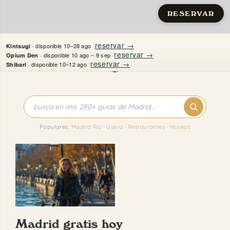
RESERVAR
Saltar
reservar →
· disponible 10–28 ago
Kintsugi
al
reservar →
· disponible 10 ago – 9 sep
Opium Den
reservar →
· disponible 10–12 ago
Shibari
contenido
Inicio
Apartamentos
Populares:
Madrid Rio
·
Usera
·
Restaurantes
·
Museos
Quién es Justine
Guías
Mi Madrid
Madrid gratis hoy
Contacto