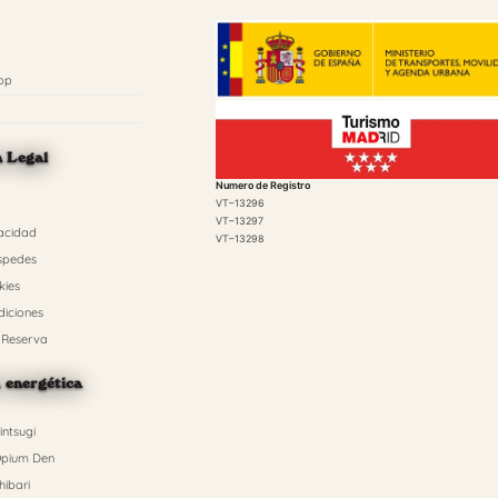
pp
n Legal
Numero de Registro
VT–13296
VT–13297
vacidad
VT–13298
spedes
kies
diciones
 Reserva
n energética
ntsugi
pium Den
ibari