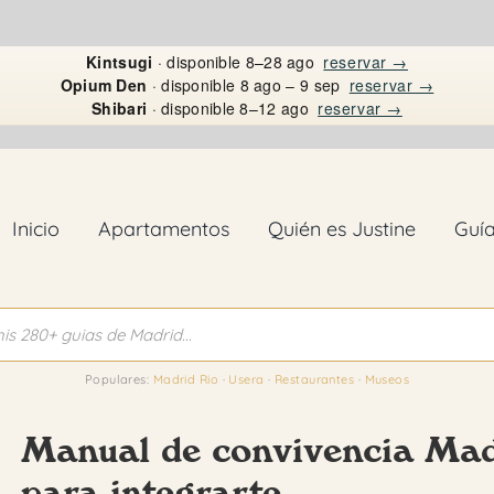
Kintsugi
· disponible 8–28 ago
reservar →
Opium Den
· disponible 8 ago – 9 sep
reservar →
Shibari
· disponible 8–12 ago
reservar →
Inicio
Apartamentos
Quién es Justine
Guí
Populares:
Madrid Rio
·
Usera
·
Restaurantes
·
Museos
Manual de convivencia Madr
para integrarte