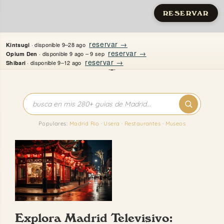
RESERVAR
Saltar
reservar →
· disponible 9–28 ago
Kintsugi
al
reservar →
· disponible 9 ago – 9 sep
Opium Den
reservar →
· disponible 9–12 ago
Shibari
contenido
Inicio
Apartamentos
Populares:
Madrid Rio
·
Usera
·
Restaurantes
·
Museos
Quién es Justine
Guías
Mi Madrid
Explora Madrid Televisivo:
Contacto