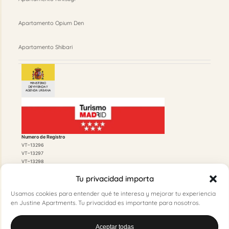
Apartamento Opium Den
Apartamento Shibari
Numero de Registro
VT–13296
VT–13297
VT–13298
Tu privacidad importa
Usamos cookies para entender qué te interesa y mejorar tu experiencia
en Justine Apartments. Tu privacidad es importante para nosotros.
Licencia de Funcionamiento
Aceptar todas
20210236297 500/2021/01384