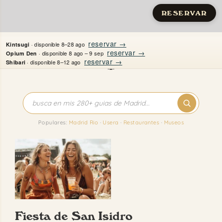
RESERVAR
Saltar
reservar →
· disponible 8–28 ago
Kintsugi
al
reservar →
· disponible 8 ago – 9 sep
Opium Den
reservar →
· disponible 8–12 ago
Shibari
contenido
Inicio
Apartamentos
Populares:
Madrid Rio
·
Usera
·
Restaurantes
·
Museos
Quién es Justine
Guías
Mi Madrid
Fiesta de San Isidro
Contacto