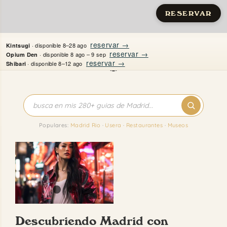
RESERVAR
Saltar
reservar →
· disponible 8–28 ago
Kintsugi
al
reservar →
· disponible 8 ago – 9 sep
Opium Den
reservar →
· disponible 8–12 ago
Shibari
contenido
Inicio
Apartamentos
Populares:
Madrid Rio
·
Usera
·
Restaurantes
·
Museos
Quién es Justine
Guías
Mi Madrid
Descubriendo Madrid con
Contacto