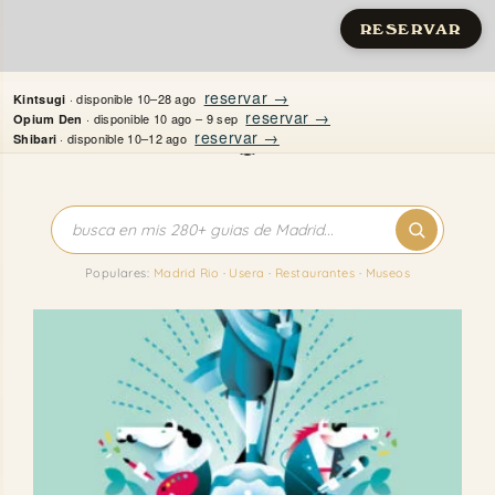
RESERVAR
Saltar
reservar →
· disponible 10–28 ago
Kintsugi
al
reservar →
· disponible 10 ago – 9 sep
Opium Den
reservar →
· disponible 10–12 ago
Shibari
contenido
Inicio
Apartamentos
Populares:
Madrid Rio
·
Usera
·
Restaurantes
·
Museos
Quién es Justine
Guías
Mi Madrid
Contacto