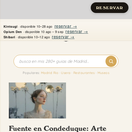
RESERVAR
Saltar
reservar →
· disponible 10–28 ago
Kintsugi
al
reservar →
· disponible 10 ago – 9 sep
Opium Den
reservar →
· disponible 10–12 ago
Shibari
contenido
Inicio
Apartamentos
Populares:
Madrid Rio
·
Usera
·
Restaurantes
·
Museos
Quién es Justine
Guías
Mi Madrid
Fuente en Condeduque: Arte
Contacto