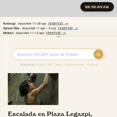
RESERVAR
Saltar
reservar →
· disponible 11–28 ago
Kintsugi
al
reservar →
· disponible 11 ago – 9 sep
Opium Den
reservar →
· disponible 11–12 ago
Shibari
contenido
Inicio
Apartamentos
Populares:
Madrid Rio
·
Usera
·
Restaurantes
·
Museos
Quién es Justine
Guías
Mi Madrid
Escalada en Plaza Legazpi,
Contacto