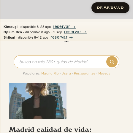
RESERVAR
Saltar
reservar →
· disponible 8–28 ago
Kintsugi
al
reservar →
· disponible 8 ago – 9 sep
Opium Den
reservar →
· disponible 8–12 ago
Shibari
contenido
Inicio
Apartamentos
Populares:
Madrid Rio
·
Usera
·
Restaurantes
·
Museos
Quién es Justine
Guías
Mi Madrid
Madrid calidad de vida:
Contacto