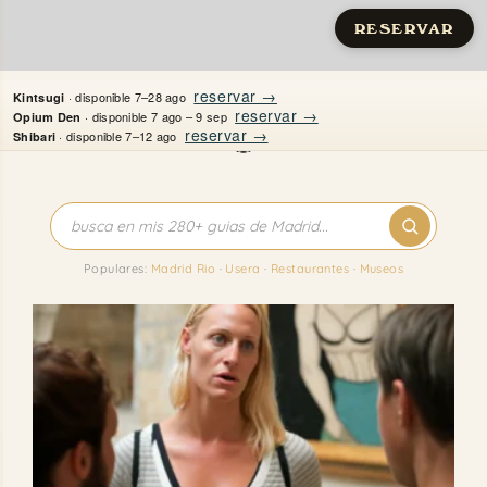
RESERVAR
Saltar
reservar →
· disponible 7–28 ago
Kintsugi
al
reservar →
· disponible 7 ago – 9 sep
Opium Den
reservar →
· disponible 7–12 ago
Shibari
contenido
Inicio
Apartamentos
Populares:
Madrid Rio
·
Usera
·
Restaurantes
·
Museos
Quién es Justine
Guías
Mi Madrid
Contacto