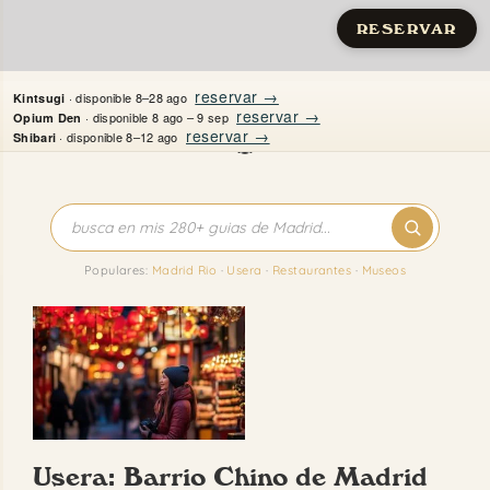
RESERVAR
Saltar
reservar →
· disponible 8–28 ago
Kintsugi
al
reservar →
· disponible 8 ago – 9 sep
Opium Den
reservar →
· disponible 8–12 ago
Shibari
contenido
Inicio
Apartamentos
Populares:
Madrid Rio
·
Usera
·
Restaurantes
·
Museos
Quién es Justine
Guías
Mi Madrid
Usera: Barrio Chino de Madrid
Contacto