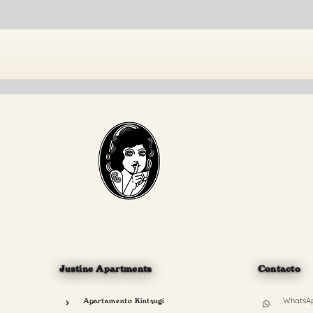
Saltar
al
contenido
Justine Apartments
Contacto
WhatsA
Apartamento Kintsugi