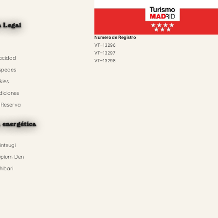
n Legal
Numero de Registro
VT–13296
VT–13297
vacidad
VT–13298
spedes
kies
diciones
 Reserva
n energética
ntsugi
pium Den
ibari