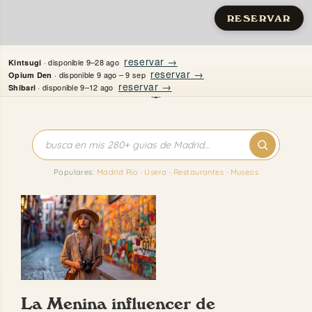
RESERVAR
Saltar
reservar →
· disponible 9–28 ago
Kintsugi
al
reservar →
· disponible 9 ago – 9 sep
Opium Den
reservar →
· disponible 9–12 ago
Shibari
contenido
Inicio
Apartamentos
Populares:
Madrid Rio
·
Usera
·
Restaurantes
·
Museos
Quién es Justine
Guías
Mi Madrid
La Menina influencer de
Contacto