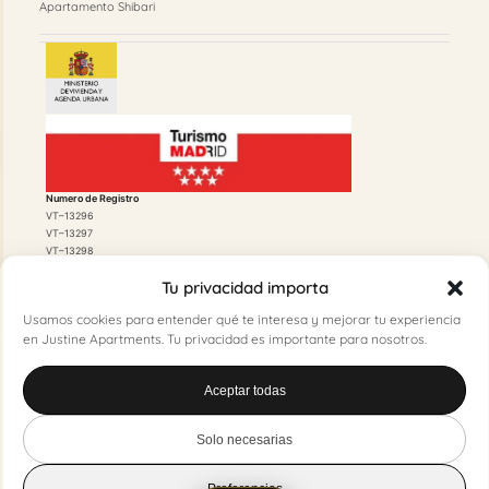
Apartamento Shibari
Numero de Registro
VT–13296
VT–13297
VT–13298
Tu privacidad importa
Usamos cookies para entender qué te interesa y mejorar tu experiencia
en Justine Apartments. Tu privacidad es importante para nosotros.
Licencia de Funcionamiento
Aceptar todas
20210236297 500/2021/01384
Licencia Urbanística
500/2020/07412
Solo necesarias
Preferencias