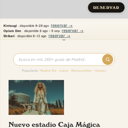
RESERVAR
Saltar
reservar →
· disponible 8–28 ago
Kintsugi
al
reservar →
· disponible 8 ago – 9 sep
Opium Den
reservar →
· disponible 8–12 ago
Shibari
contenido
Inicio
Apartamentos
Populares:
Madrid Rio
·
Usera
·
Restaurantes
·
Museos
Quién es Justine
Guías
Mi Madrid
Nuevo estadio Caja Mágica
Contacto