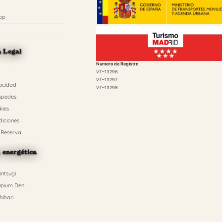
pp
n Legal
Numero de Registro
VT–13296
VT–13297
vacidad
VT–13298
spedes
kies
diciones
 Reserva
n energética
ntsugi
pium Den
ibari