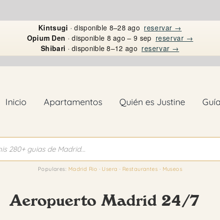
Kintsugi
· disponible 8–28 ago
reservar →
Opium Den
· disponible 8 ago – 9 sep
reservar →
Shibari
· disponible 8–12 ago
reservar →
Inicio
Apartamentos
Quién es Justine
Guí
Populares:
Madrid Rio
·
Usera
·
Restaurantes
·
Museos
Aeropuerto Madrid 24/7