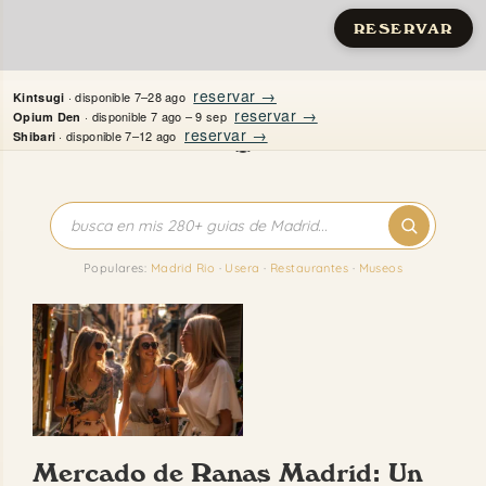
RESERVAR
Saltar
reservar →
· disponible 7–28 ago
Kintsugi
al
reservar →
· disponible 7 ago – 9 sep
Opium Den
reservar →
· disponible 7–12 ago
Shibari
contenido
Inicio
Apartamentos
Populares:
Madrid Rio
·
Usera
·
Restaurantes
·
Museos
Quién es Justine
Guías
Mi Madrid
Mercado de Ranas Madrid: Un
Contacto