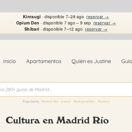
Kintsugi
· disponible 7–28 ago
reservar →
Opium Den
· disponible 7 ago – 9 sep
reservar →
Shibari
· disponible 7–12 ago
reservar →
Inicio
Apartamentos
Quién es Justine
Guí
Populares:
Madrid Rio
·
Usera
·
Restaurantes
·
Museos
Cultura en Madrid Río