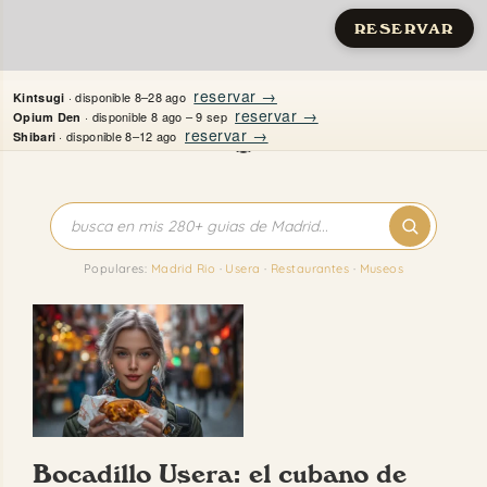
RESERVAR
Saltar
reservar →
· disponible 8–28 ago
Kintsugi
al
reservar →
· disponible 8 ago – 9 sep
Opium Den
reservar →
· disponible 8–12 ago
Shibari
contenido
Inicio
Apartamentos
Populares:
Madrid Rio
·
Usera
·
Restaurantes
·
Museos
Quién es Justine
Guías
Mi Madrid
Bocadillo Usera: el cubano de
Contacto