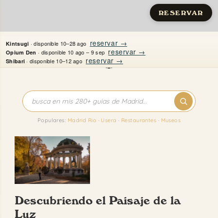
RESERVAR
Saltar
reservar →
· disponible 10–28 ago
Kintsugi
al
reservar →
· disponible 10 ago – 9 sep
Opium Den
reservar →
· disponible 10–12 ago
Shibari
contenido
Inicio
Apartamentos
Populares:
Madrid Rio
·
Usera
·
Restaurantes
·
Museos
Quién es Justine
Guías
Mi Madrid
Descubriendo el Paisaje de la
Contacto
Luz