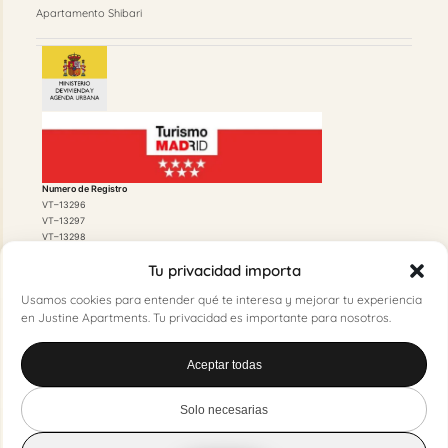
Apartamento Shibari
Numero de Registro
VT–13296
VT–13297
VT–13298
Tu privacidad importa
Usamos cookies para entender qué te interesa y mejorar tu experiencia
en Justine Apartments. Tu privacidad es importante para nosotros.
Licencia de Funcionamiento
Aceptar todas
20210236297 500/2021/01384
Licencia Urbanística
500/2020/07412
Solo necesarias