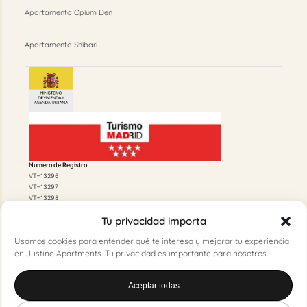
Apartamento Opium Den
Apartamento Shibari
Numero de Registro
VT–13296
VT–13297
VT–13298
Tu privacidad importa
Usamos cookies para entender qué te interesa y mejorar tu experiencia
en Justine Apartments. Tu privacidad es importante para nosotros.
Licencia de Funcionamiento
Aceptar todas
20210236297 500/2021/01384
Licencia Urbanística
500/2020/07412