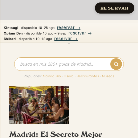
RESERVAR
Saltar
reservar →
· disponible 10–28 ago
Kintsugi
al
reservar →
· disponible 10 ago – 9 sep
Opium Den
reservar →
· disponible 10–12 ago
Shibari
contenido
Inicio
Apartamentos
Populares:
Madrid Rio
·
Usera
·
Restaurantes
·
Museos
Quién es Justine
Guías
Mi Madrid
Madrid: El Secreto Mejor
Contacto