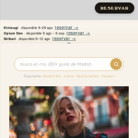
RESERVAR
Saltar
reservar →
· disponible 9–28 ago
Kintsugi
al
reservar →
· disponible 9 ago – 9 sep
Opium Den
reservar →
· disponible 9–12 ago
Shibari
contenido
Inicio
Apartamentos
Populares:
Madrid Rio
·
Usera
·
Restaurantes
·
Museos
Quién es Justine
Guías
Mi Madrid
Contacto