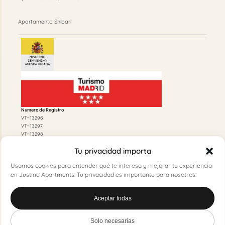
Apartamento Shibari
Numero de Registro
VT–13296
VT–13297
VT–13298
Tu privacidad importa
Usamos cookies para entender qué te interesa y mejorar tu experiencia
en Justine Apartments. Tu privacidad es importante para nosotros.
Licencia de Funcionamiento
Aceptar todas
20210236297 500/2021/01384
Licencia Urbanística
500/2020/07412
Solo necesarias